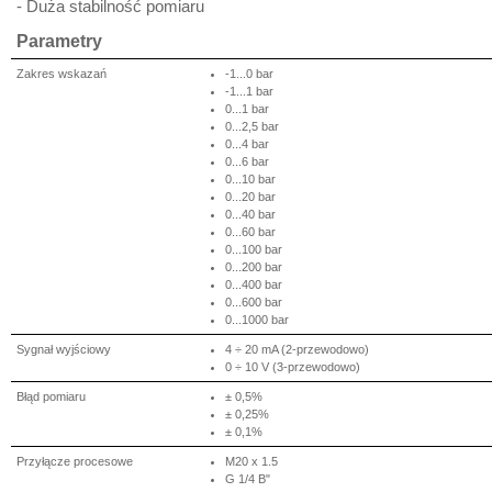
- Duża stabilność pomiaru
Parametry
Zakres wskazań
-1...0 bar
-1...1 bar
0...1 bar
0...2,5 bar
0...4 bar
0...6 bar
0...10 bar
0...20 bar
0...40 bar
0...60 bar
0...100 bar
0...200 bar
0...400 bar
0...600 bar
0...1000 bar
Sygnał wyjściowy
4 ÷ 20 mA (2-przewodowo)
0 ÷ 10 V (3-przewodowo)
Błąd pomiaru
± 0,5%
± 0,25%
± 0,1%
Przyłącze procesowe
M20 x 1.5
G 1/4 B"