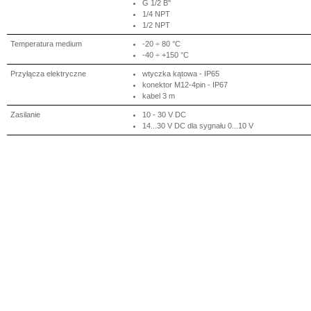
G 1/2 B"
1/4 NPT
1/2 NPT
Temperatura medium
-20 ÷ 80 °C
-40 ÷ +150 °C
Przyłącza elektryczne
wtyczka kątowa - IP65
konektor M12-4pin - IP67
kabel 3 m
Zasilanie
10 - 30 V DC
14...30 V DC dla sygnału 0...10 V