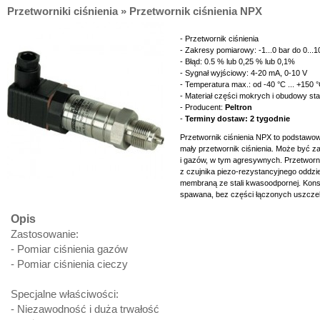
Przetworniki ciśnienia » Przetwornik ciśnienia NPX
- Przetwornik ciśnienia
- Zakresy pomiarowy: -1...0 bar do 0...1
- Błąd: 0.5 % lub 0,25 % lub 0,1%
- Sygnał wyjściowy: 4-20 mA, 0-10 V
- Temperatura max.: od -40 °C ... +150 
- Materiał części mokrych i obudowy s
- Producent:
Peltron
-
Terminy dostaw: 2 tygodnie
Przetwornik ciśnienia NPX to podstawowy
mały przetwornik ciśnienia. Może być 
i gazów, w tym agresywnych. Przetworn
z czujnika piezo-rezystancyjnego oddz
membraną ze stali kwasoodpornej. Konstr
spawana, bez części łączonych uszcze
Opis
Zastosowanie:
- Pomiar ciśnienia gazów
- Pomiar ciśnienia cieczy
Specjalne właściwości:
- Niezawodność i duża trwałość