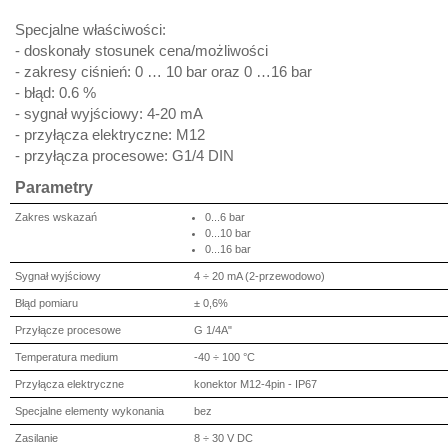
Specjalne właściwości:
- doskonały stosunek cena/możliwości
- zakresy ciśnień: 0 … 10 bar oraz 0 …16 bar
- błąd: 0.6 %
- sygnał wyjściowy: 4-20 mA
- przyłącza elektryczne: M12
- przyłącza procesowe: G1/4 DIN
Parametry
Zakres wskazań
0...6 bar
0...10 bar
0...16 bar
Sygnał wyjściowy
4 ÷ 20 mA (2-przewodowo)
Błąd pomiaru
± 0,6%
Przyłącze procesowe
G 1/4A"
Temperatura medium
-40 ÷ 100 °C
Przyłącza elektryczne
konektor M12-4pin - IP67
Specjalne elementy wykonania
bez
Zasilanie
8 ÷ 30 V DC