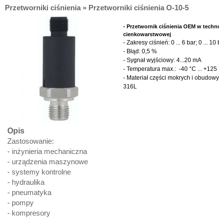
Przetworniki ciśnienia » Przetworniki ciśnienia O-10-5
- Przetwornik ciśnienia OEM w techno
cienkowarstwowej
- Zakresy ciśnień: 0 ... 6 bar; 0 ... 10 
- Błąd: 0,5 %
- Sygnał wyjściowy: 4...20 mA
- Temperatura max.: -40 °C ... +125
- Materiał części mokrych i obudow
316L
Opis
Zastosowanie:
- inżynieria mechaniczna
- urządzenia maszynowe
- systemy kontrolne
- hydraulika
- pneumatyka
- pompy
- kompresory